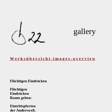
gallery
W e r k s ü b e r s i c h t - i m a g e s - o v e r v i e w
Flüchtigen Eindrücken
Flüchtigen
Eindrücken
Raum geben:
Eintrittspforten
der Anderswelt.